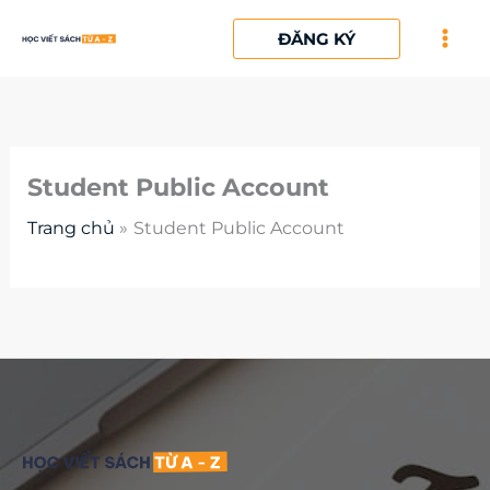
Nhảy
ĐĂNG KÝ
tới
nội
dung
Student Public Account
Trang chủ
Student Public Account